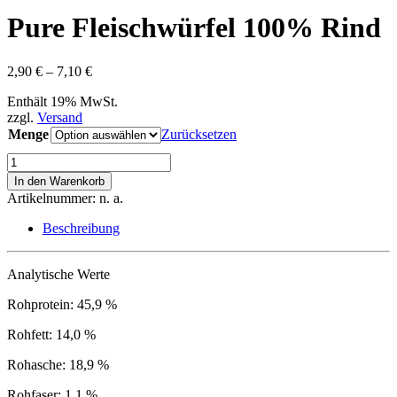
Pure Fleischwürfel 100% Rind
Preisspanne:
2,90
€
–
7,10
€
2,90 €
Enthält 19% MwSt.
bis
zzgl.
Versand
7,10 €
Menge
Zurücksetzen
Pure
Fleischwürfel
In den Warenkorb
100%
Artikelnummer:
n. a.
Rind
Menge
Beschreibung
Analytische Werte
Rohprotein: 45,9 %
Rohfett: 14,0 %
Rohasche: 18,9 %
Rohfaser: 1,1 %