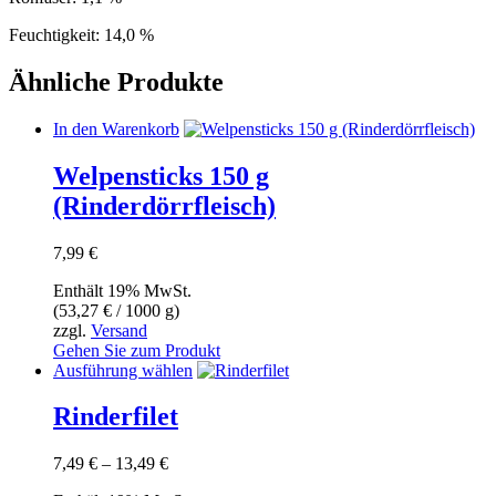
Feuchtigkeit: 14,0 %
Ähnliche Produkte
In den Warenkorb
Welpensticks 150 g
(Rinderdörrfleisch)
7,99
€
Enthält 19% MwSt.
(
53,27
€
/ 1000 g)
zzgl.
Versand
Gehen Sie zum Produkt
Dieses
Ausführung wählen
Produkt
weist
Rinderfilet
mehrere
Varianten
Preisspanne:
7,49
€
–
13,49
€
auf.
7,49 €
Die