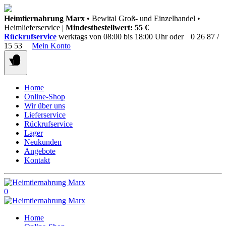
Springen
Heimtiernahrung Marx
• Bewital Groß- und Einzelhandel •
Sie
Heimlieferservice |
Mindestbestellwert: 55 €
zum
Rückrufservice
werktags von 08:00 bis 18:00 Uhr oder
0 26 87 /
Inhalt
15 53
Mein Konto
Home
Online-Shop
Wir über uns
Lieferservice
Rückrufservice
Lager
Neukunden
Angebote
Kontakt
0
Home