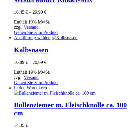
mehrere
werden
Varianten
Preisspanne:
16,45
€
–
29,90
€
auf.
16,45 €
Die
Enthält 19% MwSt.
bis
Optionen
zzgl.
Versand
29,90 €
können
Gehen Sie zum Produkt
auf
Dieses
Ausführung wählen
der
Produkt
Produktseite
weist
Kalbsnasen
gewählt
mehrere
werden
Varianten
Preisspanne:
10,89
€
–
20,69
€
auf.
10,89 €
Die
Enthält 19% MwSt.
bis
Optionen
zzgl.
Versand
20,69 €
können
Gehen Sie zum Produkt
auf
In den Warenkorb
der
Produktseite
gewählt
Bullenziemer m. Fleischknolle ca. 100
werden
cm
14,35
€