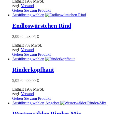
Enthält 19% MwSt.
bis
Optionen
zzgl.
Versand
13,49 €
können
Gehen Sie zum Produkt
auf
Dieses
Ausführung wählen
der
Produkt
Produktseite
weist
Endloswürstchen Rind
gewählt
mehrere
werden
Varianten
Preisspanne:
2,99
€
–
23,95
€
auf.
2,99 €
Die
Enthält 7% MwSt.
bis
Optionen
zzgl.
Versand
23,95 €
können
Gehen Sie zum Produkt
auf
Dieses
Ausführung wählen
der
Produkt
Produktseite
weist
Rinderkopfhaut
gewählt
mehrere
werden
Varianten
Preisspanne:
5,95
€
–
99,99
€
auf.
5,95 €
Die
Enthält 19% MwSt.
bis
Optionen
zzgl.
Versand
99,99 €
können
Gehen Sie zum Produkt
auf
Dieses
Ausführung wählen
Angebot
der
Produkt
Produktseite
weist
Westerwälder Rinder-Mix
gewählt