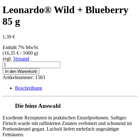
Leonardo® Wild + Blueberry
85 g
1,39
€
Enthält 7% MwSt.
(
16,35
€
/ 1000 g)
zzgl.
Versand
Leonardo®
Wild
In den Warenkorb
+
Artikelnummer:
1583
Blueberry
85
Beschreibung
g
Menge
Die feine Auswahl
Exzellente Rezepturen in praktischen Einzelportionen. Saftiges
Fleisch wurde mit raffinierten Zutaten verfeinert und schonend im
Portionsbeutel gegart. Lachsöl liefert mehrfach ungesättigte
Fettsäuren.