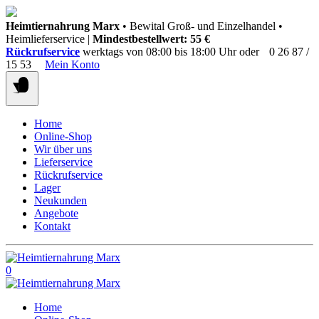
Springen
Heimtiernahrung Marx
• Bewital Groß- und Einzelhandel •
Sie
Heimlieferservice |
Mindestbestellwert: 55 €
zum
Rückrufservice
werktags von 08:00 bis 18:00 Uhr oder
0 26 87 /
Inhalt
15 53
Mein Konto
Home
Online-Shop
Wir über uns
Lieferservice
Rückrufservice
Lager
Neukunden
Angebote
Kontakt
0
Home