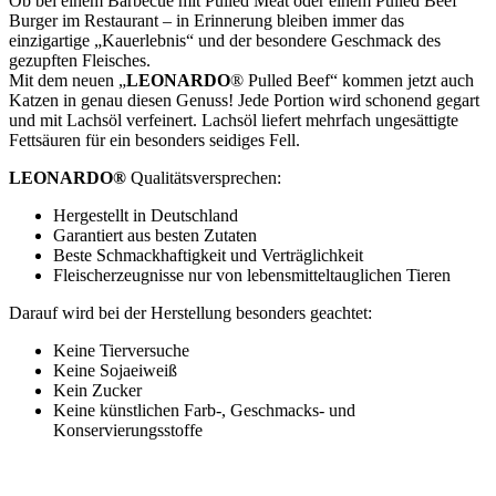
Ob bei einem Barbecue mit Pulled Meat oder einem Pulled Beef
Burger im Restaurant – in Erinnerung bleiben immer das
einzigartige „Kauerlebnis“ und der besondere Geschmack des
gezupften Fleisches.
Mit dem neuen „
LEONARDO
® Pulled Beef“ kommen jetzt auch
Katzen in genau diesen Genuss! Jede Portion wird schonend gegart
und mit Lachsöl verfeinert. Lachsöl liefert mehrfach ungesättigte
Fettsäuren für ein besonders seidiges Fell.
LEONARDO®
Qualitätsversprechen:
Hergestellt in Deutschland
Garantiert aus besten Zutaten
Beste Schmackhaftigkeit und Verträglichkeit
Fleischerzeugnisse nur von lebensmitteltauglichen Tieren
Darauf wird bei der Herstellung besonders geachtet:
Keine Tierversuche
Keine Sojaeiweiß
Kein Zucker
Keine künstlichen Farb-, Geschmacks- und
Konservierungsstoffe