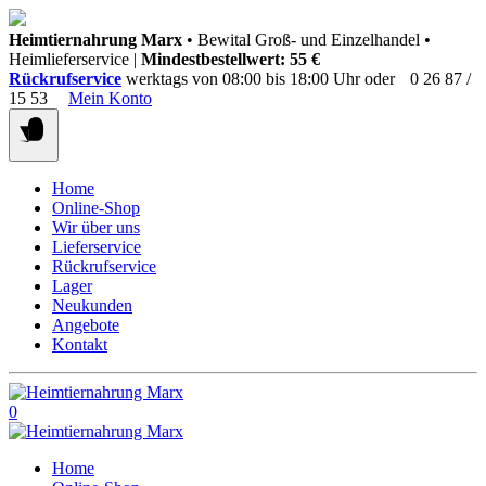
Springen
Heimtiernahrung Marx
• Bewital Groß- und Einzelhandel •
Sie
Heimlieferservice |
Mindestbestellwert: 55 €
zum
Rückrufservice
werktags von 08:00 bis 18:00 Uhr oder
0 26 87 /
Inhalt
15 53
Mein Konto
Home
Online-Shop
Wir über uns
Lieferservice
Rückrufservice
Lager
Neukunden
Angebote
Kontakt
0
Home