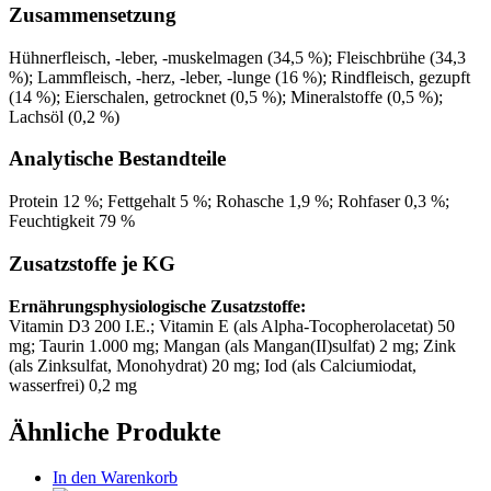
Zusammensetzung
Hühnerfleisch, -leber, -muskelmagen (34,5 %); Fleischbrühe (34,3
%); Lammfleisch, -herz, -leber, -lunge (16 %); Rindfleisch, gezupft
(14 %); Eierschalen, getrocknet (0,5 %); Mineralstoffe (0,5 %);
Lachsöl (0,2 %)
Analytische Bestandteile
Protein 12 %; Fettgehalt 5 %; Rohasche 1,9 %; Rohfaser 0,3 %;
Feuchtigkeit 79 %
Zusatzstoffe je KG
Ernährungsphysiologische Zusatzstoffe:
Vitamin D3 200 I.E.; Vitamin E (als Alpha-Tocopherolacetat) 50
mg; Taurin 1.000 mg; Mangan (als Mangan(II)sulfat) 2 mg; Zink
(als Zinksulfat, Monohydrat) 20 mg; Iod (als Calciumiodat,
wasserfrei) 0,2 mg
Ähnliche Produkte
In den Warenkorb