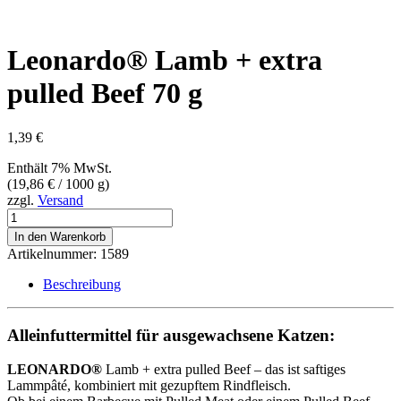
Leonardo® Lamb + extra
pulled Beef 70 g
1,39
€
Enthält 7% MwSt.
(
19,86
€
/ 1000 g)
zzgl.
Versand
Leonardo®
Lamb
In den Warenkorb
+
Artikelnummer:
1589
extra
pulled
Beschreibung
Beef
70
g
Alleinfuttermittel für ausgewachsene Katzen:
Menge
LEONARDO®
Lamb + extra pulled Beef – das ist saftiges
Lammpâté, kombiniert mit gezupftem Rindfleisch.