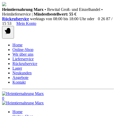
Springen
Heimtiernahrung Marx
• Bewital Groß- und Einzelhandel •
Sie
Heimlieferservice |
Mindestbestellwert: 55 €
zum
Rückrufservice
werktags von 08:00 bis 18:00 Uhr oder
0 26 87 /
Inhalt
15 53
Mein Konto
Home
Online-Shop
Wir über uns
Lieferservice
Rückrufservice
Lager
Neukunden
Angebote
Kontakt
0
Home