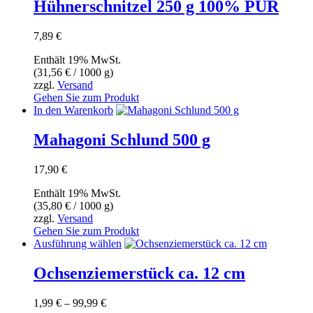
Hühnerschnitzel 250 g 100% PUR
gewählt
werden
7,89
€
Enthält 19% MwSt.
(
31,56
€
/ 1000 g)
zzgl.
Versand
Gehen Sie zum Produkt
In den Warenkorb
Mahagoni Schlund 500 g
17,90
€
Enthält 19% MwSt.
(
35,80
€
/ 1000 g)
zzgl.
Versand
Gehen Sie zum Produkt
Dieses
Ausführung wählen
Produkt
weist
Ochsenziemerstück ca. 12 cm
mehrere
Varianten
Preisspanne:
1,99
€
–
99,99
€
auf.