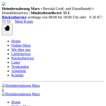
Springen
Heimtiernahrung Marx
• Bewital Groß- und Einzelhandel •
Sie
Heimlieferservice |
Mindestbestellwert: 55 €
zum
Rückrufservice
werktags von 08:00 bis 18:00 Uhr oder
0 26 87 /
Inhalt
15 53
Mein Konto
Home
Online-Shop
Wir über uns
Lieferservice
Rückrufservice
Lager
Neukunden
Angebote
Kontakt
0
Home