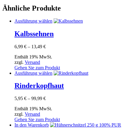
Ähnliche Produkte
Dieses
Ausführung wählen
Produkt
weist
Kalbssehnen
mehrere
Varianten
Preisspanne:
6,99
€
–
13,49
€
auf.
6,99 €
Die
Enthält 19% MwSt.
bis
Optionen
zzgl.
Versand
13,49 €
können
Gehen Sie zum Produkt
auf
Dieses
Ausführung wählen
der
Produkt
Produktseite
weist
Rinderkopfhaut
gewählt
mehrere
werden
Varianten
Preisspanne:
5,95
€
–
99,99
€
auf.
5,95 €
Die
Enthält 19% MwSt.
bis
Optionen
zzgl.
Versand
99,99 €
können
Gehen Sie zum Produkt
auf
In den Warenkorb
der
Produktseite