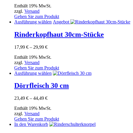
1,99 €
Die
Enthält 19% MwSt.
bis
Optionen
zzgl.
Versand
99,99 €
können
Gehen Sie zum Produkt
auf
Dieses
Ausführung wählen
Angebot
der
Produkt
Produktseite
weist
Rinderkopfhaut 30cm-Stücke
gewählt
mehrere
werden
Varianten
Preisspanne:
17,99
€
–
29,99
€
auf.
17,99 €
Die
Enthält 19% MwSt.
bis
Optionen
zzgl.
Versand
29,99 €
können
Gehen Sie zum Produkt
auf
Dieses
Ausführung wählen
der
Produkt
Produktseite
weist
Dörrfleisch 30 cm
gewählt
mehrere
werden
Varianten
Preisspanne:
23,49
€
–
44,49
€
auf.
23,49 €
Die
Enthält 19% MwSt.
bis
Optionen
zzgl.
Versand
44,49 €
können
Gehen Sie zum Produkt
auf
In den Warenkorb
der
Produktseite