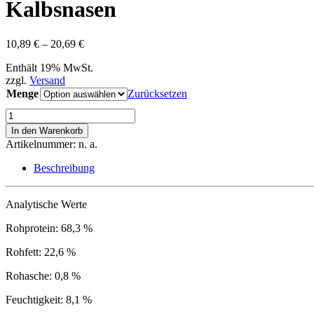
Kalbsnasen
Preisspanne:
10,89
€
–
20,69
€
10,89 €
Enthält 19% MwSt.
bis
zzgl.
Versand
20,69 €
Menge
Zurücksetzen
Kalbsnasen
Menge
In den Warenkorb
Artikelnummer:
n. a.
Beschreibung
Analytische Werte
Rohprotein: 68,3 %
Rohfett: 22,6 %
Rohasche: 0,8 %
Feuchtigkeit: 8,1 %