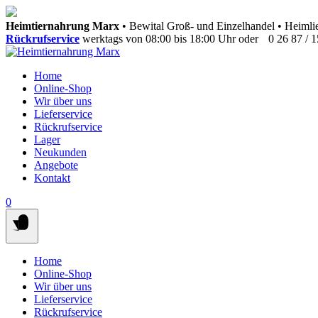
Springen
Heimtiernahrung Marx
• Bewital Groß- und Einzelhandel • Heimlie
Sie
Rückrufservice
werktags von 08:00 bis 18:00 Uhr oder
0 26 87 / 
zum
Inhalt
Home
Online-Shop
Wir über uns
Lieferservice
Rückrufservice
Lager
Neukunden
Angebote
Kontakt
0
Home
Online-Shop
Wir über uns
Lieferservice
Rückrufservice