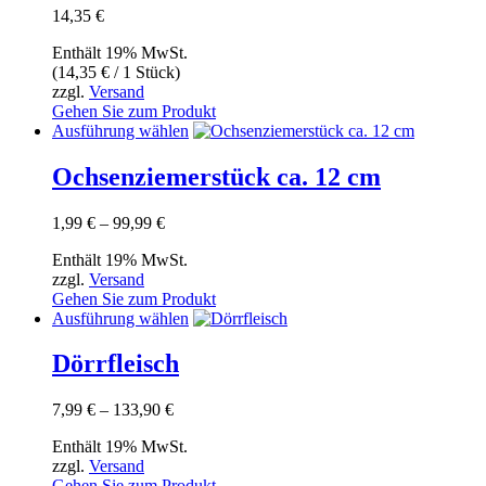
14,35
€
Enthält 19% MwSt.
(
14,35
€
/ 1 Stück)
zzgl.
Versand
Gehen Sie zum Produkt
Dieses
Ausführung wählen
Produkt
weist
Ochsenziemerstück ca. 12 cm
mehrere
Varianten
Preisspanne:
1,99
€
–
99,99
€
auf.
1,99 €
Die
Enthält 19% MwSt.
bis
Optionen
zzgl.
Versand
99,99 €
können
Gehen Sie zum Produkt
auf
Dieses
Ausführung wählen
der
Produkt
Produktseite
weist
Dörrfleisch
gewählt
mehrere
werden
Varianten
Preisspanne:
7,99
€
–
133,90
€
auf.
7,99 €
Die
Enthält 19% MwSt.
bis
Optionen
zzgl.
Versand
133,90 €
können
Gehen Sie zum Produkt