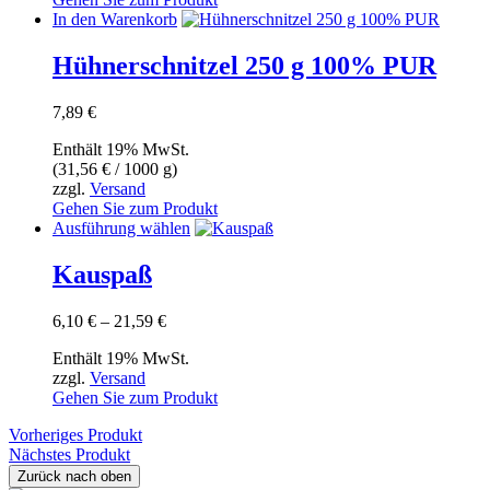
auf
In den Warenkorb
der
Produktseite
Hühnerschnitzel 250 g 100% PUR
gewählt
werden
7,89
€
Enthält 19% MwSt.
(
31,56
€
/ 1000 g)
zzgl.
Versand
Gehen Sie zum Produkt
Dieses
Ausführung wählen
Produkt
weist
Kauspaß
mehrere
Varianten
Preisspanne:
6,10
€
–
21,59
€
auf.
6,10 €
Die
Enthält 19% MwSt.
bis
Optionen
zzgl.
Versand
21,59 €
können
Gehen Sie zum Produkt
auf
der
Vorheriges Produkt
Produktseite
Nächstes Produkt
gewählt
Zurück nach oben
werden