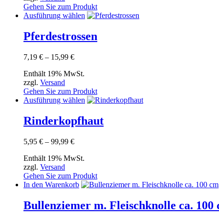
Gehen Sie zum Produkt
Dieses
Ausführung wählen
Produkt
weist
Pferdestrossen
mehrere
Varianten
Preisspanne:
7,19
€
–
15,99
€
auf.
7,19 €
Die
Enthält 19% MwSt.
bis
Optionen
zzgl.
Versand
15,99 €
können
Gehen Sie zum Produkt
auf
Dieses
Ausführung wählen
der
Produkt
Produktseite
weist
Rinderkopfhaut
gewählt
mehrere
werden
Varianten
Preisspanne:
5,95
€
–
99,99
€
auf.
5,95 €
Die
Enthält 19% MwSt.
bis
Optionen
zzgl.
Versand
99,99 €
können
Gehen Sie zum Produkt
auf
In den Warenkorb
der
Produktseite
Bullenziemer m. Fleischknolle ca. 100
gewählt
werden