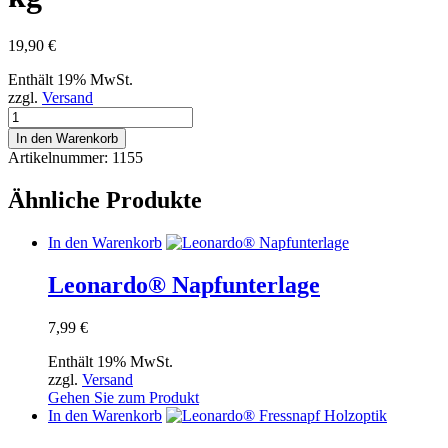
19,90
€
Enthält 19% MwSt.
zzgl.
Versand
BEWI
DOG®
In den Warenkorb
Futtertonne
Artikelnummer:
1155
25
kg
Ähnliche Produkte
Menge
In den Warenkorb
Leonardo® Napfunterlage
7,99
€
Enthält 19% MwSt.
zzgl.
Versand
Gehen Sie zum Produkt
In den Warenkorb