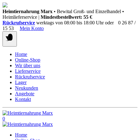
Springen
Heimtiernahrung Marx
• Bewital Groß- und Einzelhandel •
Sie
Heimlieferservice |
Mindestbestellwert: 55 €
zum
Rückrufservice
werktags von 08:00 bis 18:00 Uhr oder
0 26 87 /
Inhalt
15 53
Mein Konto
Home
Online-Shop
Wir über uns
Lieferservice
Rückrufservice
Lager
Neukunden
Angebote
Kontakt
0
Home