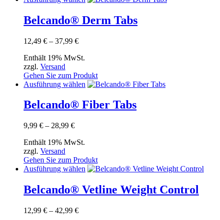
der
Produkt
Produktseite
weist
Belcando® Derm Tabs
gewählt
mehrere
werden
Varianten
Preisspanne:
12,49
€
–
37,99
€
auf.
12,49 €
Die
Enthält 19% MwSt.
bis
Optionen
zzgl.
Versand
37,99 €
können
Gehen Sie zum Produkt
auf
Dieses
Ausführung wählen
der
Produkt
Produktseite
weist
Belcando® Fiber Tabs
gewählt
mehrere
werden
Varianten
Preisspanne:
9,99
€
–
28,99
€
auf.
9,99 €
Die
Enthält 19% MwSt.
bis
Optionen
zzgl.
Versand
28,99 €
können
Gehen Sie zum Produkt
auf
Dieses
Ausführung wählen
der
Produkt
Produktseite
weist
Belcando® Vetline Weight Control
gewählt
mehrere
werden
Varianten
Preisspanne:
12,99
€
–
42,99
€
auf.
12,99 €