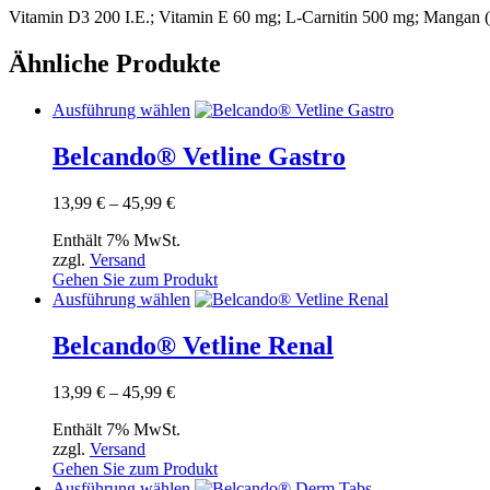
Vitamin D3 200 I.E.; Vitamin E 60 mg; L-Carnitin 500 mg; Mangan (a
Ähnliche Produkte
Dieses
Ausführung wählen
Produkt
weist
Belcando® Vetline Gastro
mehrere
Varianten
Preisspanne:
13,99
€
–
45,99
€
auf.
13,99 €
Die
Enthält 7% MwSt.
bis
Optionen
zzgl.
Versand
45,99 €
können
Gehen Sie zum Produkt
auf
Dieses
Ausführung wählen
der
Produkt
Produktseite
weist
Belcando® Vetline Renal
gewählt
mehrere
werden
Varianten
Preisspanne:
13,99
€
–
45,99
€
auf.
13,99 €
Die
Enthält 7% MwSt.
bis
Optionen
zzgl.
Versand
45,99 €
können
Gehen Sie zum Produkt
auf
Dieses
Ausführung wählen