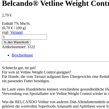
Belcando® Vetline Weight Contr
2,79
€
Enthält 7% MwSt.
(
0,70
€
/ 100 g)
zzgl.
Versand
Belcando®
Vetline
In den Warenkorb
Weight
Artikelnummer:
3122
Control
-
Beschreibung
400
g
Dose
Schmeckt gut, tut gut!
Menge
Für wen ist Vetline Weight Control geeignet?
Für Hunde, die vom Tierarzt aufgrund ihres Übergewichts eine Redukt
ein passendes Futter benötigen.
Im Laufe eines Hundelebens können verschiedene gesundheitliche Her
Verwendung von Spezialfutter wie Vetline Weight Control wieder in 
Was die BELCANDO Vetline von anderen Diät-Alleinfuttermitteln un
gehören die wertvollen Superfoods Amaranth und Apfelfaser sowie fr