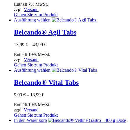
Die
Enthält 7% MwSt.
bis
Optionen
zzgl.
Versand
42,99 €
können
Gehen Sie zum Produkt
auf
Dieses
Ausführung wählen
der
Produkt
Produktseite
weist
Belcando® Agil Tabs
gewählt
mehrere
werden
Varianten
Preisspanne:
13,99
€
–
43,99
€
auf.
13,99 €
Die
Enthält 19% MwSt.
bis
Optionen
zzgl.
Versand
43,99 €
können
Gehen Sie zum Produkt
auf
Dieses
Ausführung wählen
der
Produkt
Produktseite
weist
Belcando® Vital Tabs
gewählt
mehrere
werden
Varianten
Preisspanne:
9,99
€
–
18,99
€
auf.
9,99 €
Die
Enthält 19% MwSt.
bis
Optionen
zzgl.
Versand
18,99 €
können
Gehen Sie zum Produkt
auf
In den Warenkorb
der
Produktseite