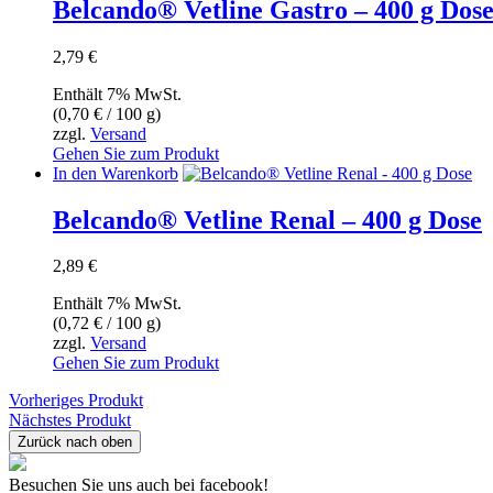
Belcando® Vetline Gastro – 400 g Dos
gewählt
werden
2,79
€
Enthält 7% MwSt.
(
0,70
€
/ 100 g)
zzgl.
Versand
Gehen Sie zum Produkt
In den Warenkorb
Belcando® Vetline Renal – 400 g Dose
2,89
€
Enthält 7% MwSt.
(
0,72
€
/ 100 g)
zzgl.
Versand
Gehen Sie zum Produkt
Vorheriges Produkt
Nächstes Produkt
Zurück nach oben
Besuchen Sie uns auch bei facebook!