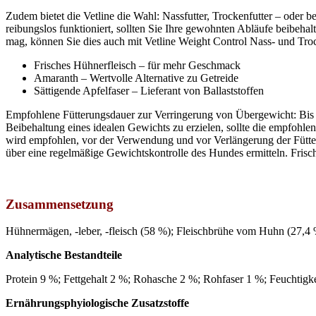
Zudem bietet die Vetline die Wahl: Nassfutter, Trockenfutter – oder
reibungslos funktioniert, sollten Sie Ihre gewohnten Abläufe beibeh
mag, können Sie dies auch mit Vetline Weight Control Nass- und Troc
Frisches Hühnerfleisch – für mehr Geschmack
Amaranth – Wertvolle Alternative zu Getreide
Sättigende Apfelfaser – Lieferant von Ballaststoffen
Empfohlene Fütterungsdauer zur Verringerung von Übergewicht: Bis z
Beibehaltung eines idealen Gewichts zu erzielen, sollte die empfohl
wird empfohlen, vor der Verwendung und vor Verlängerung der Fütteru
über eine regelmäßige Gewichtskontrolle des Hundes ermitteln. Fris
Zusammensetzung
Hühnermägen, -leber, -fleisch (58 %); Fleischbrühe vom Huhn (27,4 %)
Analytische Bestandteile
Protein 9 %; Fettgehalt 2 %; Rohasche 2 %; Rohfaser 1 %; Feuchtigk
Ernährungsphyiologische Zusatzstoffe