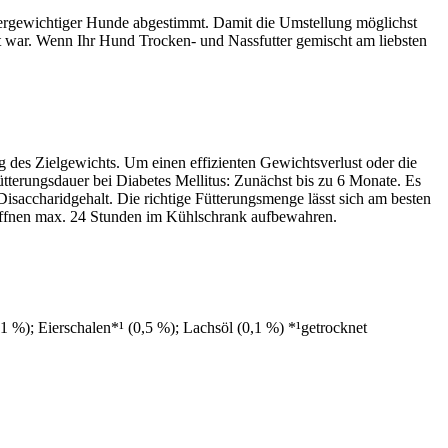
übergewichtiger Hunde abgestimmt. Damit die Umstellung möglichst
nt war. Wenn Ihr Hund Trocken- und Nassfutter gemischt am liebsten
des Zielgewichts. Um einen effizienten Gewichtsverlust oder die
tterungsdauer bei Diabetes Mellitus: Zunächst bis zu 6 Monate. Es
saccharidgehalt. Die richtige Fütterungsmenge lässt sich am besten
 Öffnen max. 24 Stunden im Kühlschrank aufbewahren.
1 %); Eierschalen*¹ (0,5 %); Lachsöl (0,1 %) *¹getrocknet