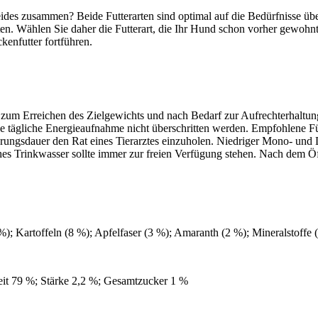
 beides zusammen? Beide Futterarten sind optimal auf die Bedürfnisse 
alten. Wählen Sie daher die Futterart, die Ihr Hund schon vorher gewoh
kenfutter fortführen.
um Erreichen des Zielgewichts und nach Bedarf zur Aufrechterhaltung 
ene tägliche Energieaufnahme nicht überschritten werden. Empfohlene Fü
ngsdauer den Rat eines Tierarztes einzuholen. Niedriger Mono- und Di
ches Trinkwasser sollte immer zur freien Verfügung stehen. Nach dem
; Kartoffeln (8 %); Apfelfaser (3 %); Amaranth (2 %); Mineralstoffe (
eit 79 %; Stärke 2,2 %; Gesamtzucker 1 %