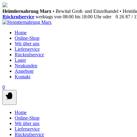
Springen
Heimtiernahrung Marx
• Bewital Groß- und Einzelhandel • Heimlie
Sie
Rückrufservice
werktags von 08:00 bis 18:00 Uhr oder
0 26 87 / 
zum
Inhalt
Home
Online-Shop
Wir über uns
Lieferservice
Rückrufservice
Lager
Neukunden
Angebote
Kontakt
0
Home
Online-Shop
Wir über uns
Lieferservice
Rückrufservice