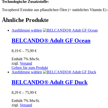
Technologische Zusatzstoffe:
Tocopherol Extrakte aus pflanzlichen Ölen (= natürliches Vitamin E)
Ähnliche Produkte
Dieses
Ausführung wählen
Produkt
weist
BELCANDO® Adult GF Ocean
mehrere
Varianten
Preisspanne:
8,19
€
–
75,99
€
auf.
8,19 €
Die
Enthält 7% MwSt.
bis
Optionen
zzgl.
Versand
75,99 €
können
Gehen Sie zum Produkt
auf
Dieses
Ausführung wählen
der
Produkt
Produktseite
weist
BELCANDO® Adult GF Duck
gewählt
mehrere
werden
Varianten
Preisspanne:
8,29
€
–
75,99
€
auf.
8,29 €
Die
Enthält 7% MwSt.
bis
Optionen
zzgl.
Versand
75,99 €
können