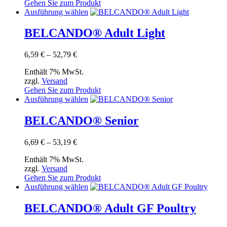
Gehen Sie zum Produkt
auf
Dieses
Ausführung wählen
der
Produkt
Produktseite
weist
BELCANDO® Adult Light
gewählt
mehrere
werden
Varianten
Preisspanne:
6,59
€
–
52,79
€
auf.
6,59 €
Die
Enthält 7% MwSt.
bis
Optionen
zzgl.
Versand
52,79 €
können
Gehen Sie zum Produkt
auf
Dieses
Ausführung wählen
der
Produkt
Produktseite
weist
BELCANDO® Senior
gewählt
mehrere
werden
Varianten
Preisspanne:
6,69
€
–
53,19
€
auf.
6,69 €
Die
Enthält 7% MwSt.
bis
Optionen
zzgl.
Versand
53,19 €
können
Gehen Sie zum Produkt
auf
Dieses
Ausführung wählen
der
Produkt
Produktseite
weist
BELCANDO® Adult GF Poultry
gewählt
mehrere
werden
Varianten