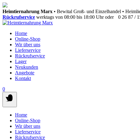
Springen
Heimtiernahrung Marx
• Bewital Groß- und Einzelhandel • Heimlie
Sie
Rückrufservice
werktags von 08:00 bis 18:00 Uhr oder
0 26 87 / 
zum
Inhalt
Home
Online-Shop
Wir über uns
Lieferservice
Rückrufservice
Lager
Neukunden
Angebote
Kontakt
0
Home
Online-Shop
Wir über uns
Lieferservice
Rückrufservice