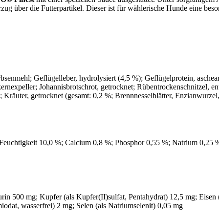
ug über die Futterpartikel. Dieser ist für wählerische Hunde eine beso
rbsenmehl; Geflügelleber, hydrolysiert (4,5 %); Geflügelprotein, asche
kernexpeller; Johannisbrotschrot, getrocknet; Rübentrockenschnitzel, en
 Kräuter, getrocknet (gesamt: 0,2 %; Brennnesselblätter, Enzianwurze
 Feuchtigkeit 10,0 %; Calcium 0,8 %; Phosphor 0,55 %; Natrium 0,25 
rin 500 mg; Kupfer (als Kupfer(II)sulfat, Pentahydrat) 12,5 mg; Eisen 
odat, wasserfrei) 2 mg; Selen (als Natriumselenit) 0,05 mg