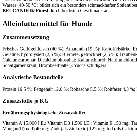
Wasser (40-50 °C) bildet sich ein besonders schmackhafter Soßenüberz
BELCANDO® Finest
durch höchsten Geschmack aus.
Alleinfuttermittel für Hunde
Zusammensetzung
Frisches Geflügelfleisch (40 %); Amaranth (19 %); Kartoffelstärke; E
Gelatine, hydrolysiert (2,5 %); Bierhefe, getrocknet (2,5 %); Trauben
Calciumcarbonat; Dicalciumphosphat; Kaliumchlorid; Natriumchlorid;
Schafgarbenkraut, Brombeerblätter); Yucca schidigera
Analytische Bestandteile
Protein 19,5 %; Fettgehalt 12,0 %; Rohasche 5,5 %; Rohfaser 4,3 %;
Zusatzstoffe je KG
Ernährungsphysiologische Zusatzstoffe:
Vitamin A 15.000 I.E.; Vitamin D3 1.500 I.E.; Vitamin E 150 mg; Tau
Mangan(II)oxid) 40 mg; Zink (als Zinkoxid) 125 mg; Iod (als Calciumi