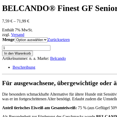
BELCANDO® Finest GF Senio
Preisspanne:
7,59
€
–
71,99
€
7,59 €
Enthält 7% MwSt.
bis
zzgl.
Versand
71,99 €
Menge
Zurücksetzen
BELCANDO®
Finest
In den Warenkorb
GF
Artikelnummer:
n. a.
Marke:
Belcando
Senior
Menge
Beschreibung
Für ausgewachsene, übergewichtige oder äl
Die besonders schmackhafte Alternative für ältere Hunde mit Sensitivi
was er im fortgeschrittenen Alter benötigt. Erlaubt zudem die Umste
Anteil tierisches Eiweiß am Gesamteiweiß:
75 % (aus Geflügel 50%
Als Besonderheit zur Förderung des Geschmacks wurde
BELCANDO