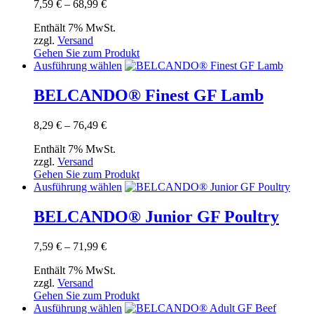
Preisspanne:
7,59
€
–
68,99
€
auf.
7,59 €
Die
Enthält 7% MwSt.
bis
Optionen
zzgl.
Versand
68,99 €
können
Gehen Sie zum Produkt
auf
Dieses
Ausführung wählen
der
Produkt
Produktseite
weist
BELCANDO® Finest GF Lamb
gewählt
mehrere
werden
Varianten
Preisspanne:
8,29
€
–
76,49
€
auf.
8,29 €
Die
Enthält 7% MwSt.
bis
Optionen
zzgl.
Versand
76,49 €
können
Gehen Sie zum Produkt
auf
Dieses
Ausführung wählen
der
Produkt
Produktseite
weist
BELCANDO® Junior GF Poultry
gewählt
mehrere
werden
Varianten
Preisspanne:
7,59
€
–
71,99
€
auf.
7,59 €
Die
Enthält 7% MwSt.
bis
Optionen
zzgl.
Versand
71,99 €
können
Gehen Sie zum Produkt
auf
Dieses
Ausführung wählen
der