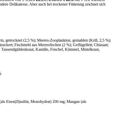
ndere Delikatesse. Aber auch bei trockener Fütterung zeichnet sich
arm, getrocknet (2,5 %); Meeres-Zooplankton, gemahlen (Krill, 2,5 %);
tzuckert; Fischmehl aus Meeresfischen (2 %); Geflügelfett; Chiasaat;
l, Tausendgüldenkraut, Kamille, Fenchel, Kümmel, Mistelkraut,
%
(als Eisen(II)sulfat, Monohydrat) 200 mg; Mangan (als