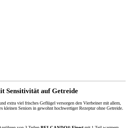
 Sensitivität auf Getreide
und extra viel frisches Geflügel versorgen den Vierbeiner mit allem,
des kleinen Seniors in gewohnt hochwertiger Rezeptur ohne Getreide.
m Anrühren von 3 Teilen
BELCANDO® Finest
mit 1 Teil warmem