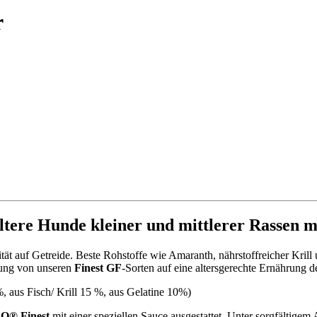
r
tere Hunde kleiner und mittlerer Rassen mit
tät auf Getreide. Beste Rohstoffe wie Amaranth, nährstoffreicher Krill 
llung von unseren
Finest GF
-Sorten auf eine altersgerechte Ernährung 
, aus Fisch/ Krill 15 %, aus Gelatine 10%)
® Finest
mit einer speziellen Sauce ausgestattet. Unter sorgfältige