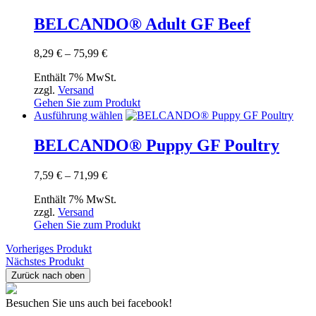
Produkt
Produktseite
weist
BELCANDO® Adult GF Beef
gewählt
mehrere
werden
Varianten
Preisspanne:
8,29
€
–
75,99
€
auf.
8,29 €
Die
Enthält 7% MwSt.
bis
Optionen
zzgl.
Versand
75,99 €
können
Gehen Sie zum Produkt
auf
Dieses
Ausführung wählen
der
Produkt
Produktseite
weist
BELCANDO® Puppy GF Poultry
gewählt
mehrere
werden
Varianten
Preisspanne:
7,59
€
–
71,99
€
auf.
7,59 €
Die
Enthält 7% MwSt.
bis
Optionen
zzgl.
Versand
71,99 €
können
Gehen Sie zum Produkt
auf
der
Vorheriges Produkt
Produktseite
Nächstes Produkt
gewählt
Zurück nach oben
werden
Besuchen Sie uns auch bei facebook!